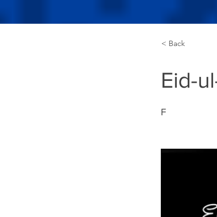
< Back
Eid-u
F