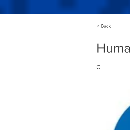
< Back
Human
C