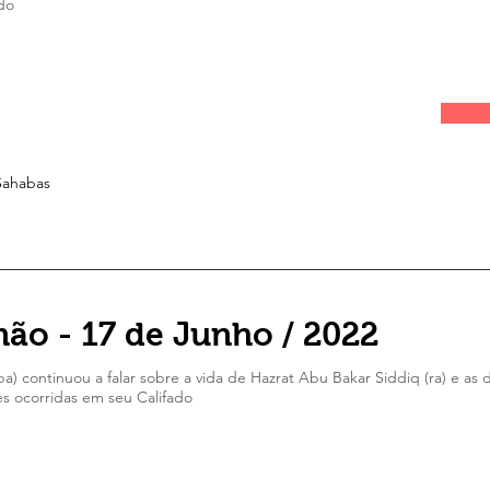
ado
Sahabas
Título 6
ão - 17 de Junho / 2022
a) continuou a falar sobre a vida de Hazrat Abu Bakar Siddiq (ra) e as 
s ocorridas em seu Califado