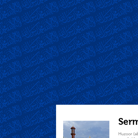
Serm
Huzoor (ab