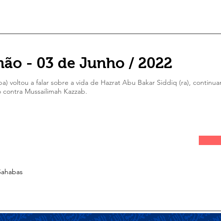
ão - 03 de Junho / 2022
a) voltou a falar sobre a vida de Hazrat Abu Bakar Siddiq (ra), continua
 contra Mussailimah Kazzab.
 Sahabas