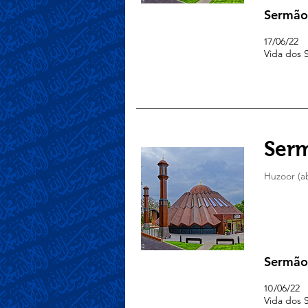
Sermão
/06/22
17
Vida dos
Serm
Huzoor (a
Sermão
/06/22
10
Vida dos 