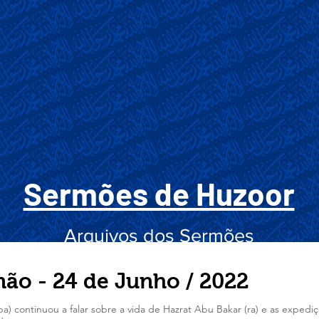
Sermões de Huzoor
Arquivos dos Sermões
ão - 24 de Junho / 2022
a) continuou a falar sobre a vida de Hazrat Abu Bakar (ra) e as expedi