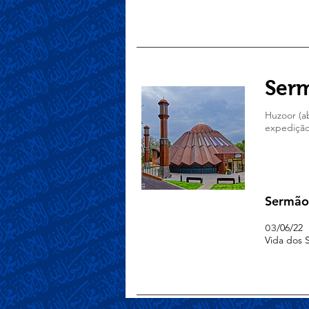
Serm
Huzoor (ab
expedição
Sermão
/06/22
03
Vida dos