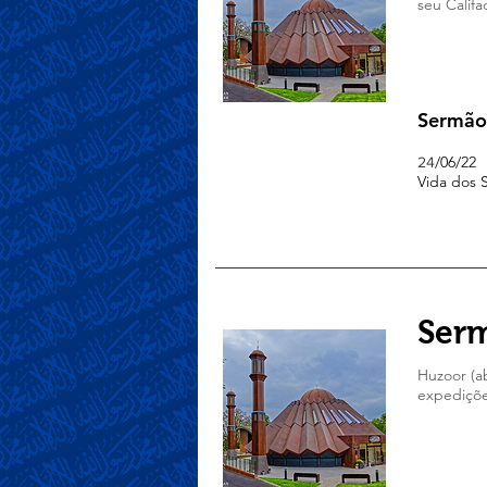
seu Calif
Sermão
/06/22
24
Vida dos 
Serm
Huzoor (ab
expediçõe