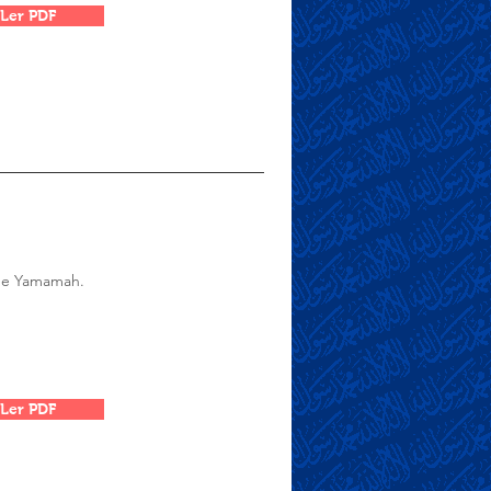
Ler PDF
a de Yamamah.
Ler PDF