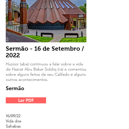
Sermão - 16 de Setembro /
2022
Huzoor (aba) continuou a falar sobre a vida
de Hazrat Abu Bakar Siddiq (ra) e comentou
sobre alguns feitos de seu Califado e alguns
outros acontecimentos.
Sermão
Ler PDF
/09/22
16
Vida dos
Sahabas