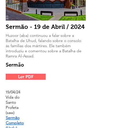
Sermão - 19 de Abril / 2024
Huzoor (aba) continuou a falar sobre a
Batalha de Uhud, falando sobre o consolo
às famílias dos mártires. Ele também
introduziu e comentou sobre a Batalha de
Ramra Al-Assad.
Sermão
Ler PDF
/04/24
19
Vida do
Santo
Profeta
(saw)
Sermão
Completo