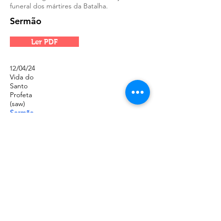
funeral dos mártires da Batalha.
Sermão
Ler PDF
/04/24
12
Vida do
Santo
Profeta
(saw)
Sermão
Completo
(Urdu)