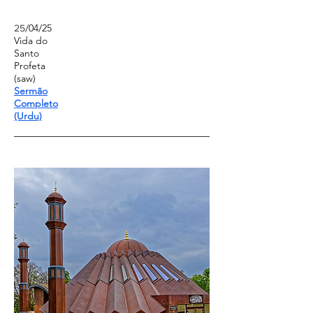
/04/
25
25
Vida do
Santo
Profeta
(saw)
Sermão
Completo
(Urdu)