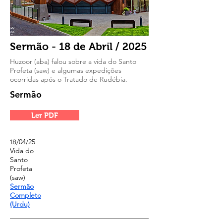
Sermão - 18 de Abril / 2025
Huzoor (aba) falou sobre a vida do Santo
Profeta (saw) e algumas expedições
ocorridas após o Tratado de Rudébia.
Sermão
Ler PDF
/04/
25
18
Vida do
Santo
Profeta
(saw)
Sermão
Completo
(Urdu)