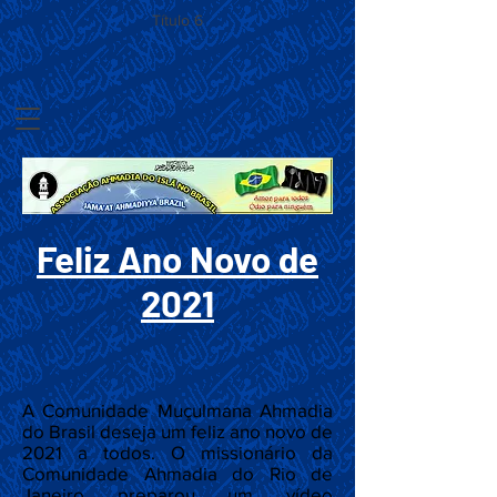
Título 6
Feliz Ano Novo de
2021
A Comunidade Muçulmana Ahmadia
do Brasil deseja um feliz ano novo de
2021 a todos. O missionário da
Comunidade Ahmadia do Rio de
Janeiro preparou um vídeo