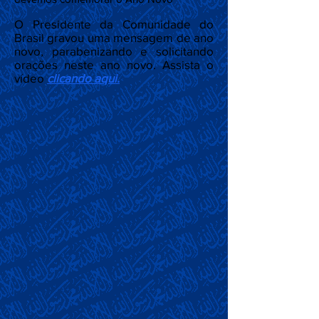
O Presidente da Comunidade do
Brasil gravou uma mensagem de ano
novo, parabenizando e solicitando
orações neste ano novo. Assista o
vídeo
clicando aqui.