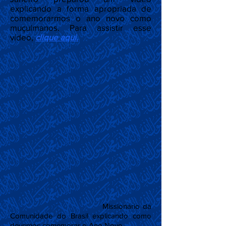
explicando a forma apropriada de
comemorarmos o ano novo como
muçulmanos. Para assistir esse
vídeo,
clique aqui.
Missionário da
Comunidade do Brasil explicando como
devemos comemorar o Ano Novo