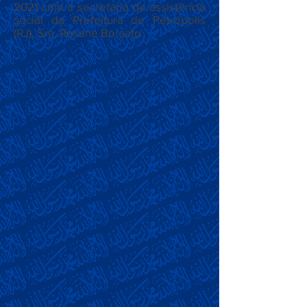
2021 com a secretária de assistência
social da Prefeitura de Petrópolis
(RJ), Sra. Rosane Borsato.