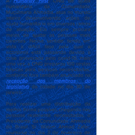
A
Humanity First
, ONG de ajuda
humanitária da Comunidade
Muçulmana Ahmadia, atua no mundo
inteiro desenvolvendo ações de
ajuda humanitária em diversos ramos
de atuação.
Ela sempre procura
meios de ajudar às pessoas mais
carentes. Nesse sentido, tendo em
vista a difícil fase pela qual a
economia está passando devido à
crise provocada pelo covid-19, mais
uma vez, a ONG preparou 100 cestas
básicas para pessoas necessitadas,
conforme fora também anunciado na
recepção dos membros do
legislativo
da cidade no dia 30 de
janeiro.
Para realizar uma distribuição da
melhor forma possível, chegando nas
pessoas realmente necessitadas, o
Presidente da Comunidade Ahmadia
do Brasil, Sr. Wasim Ahmad Zafar,
reuniu-se no dia 3 de fevereiro de