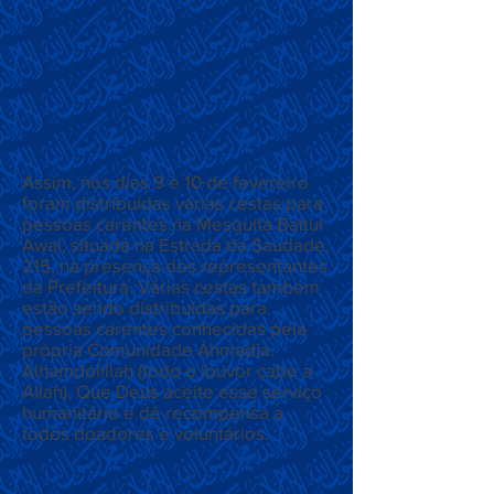
Assim, nos dias 9 e 10 de fevereiro
foram distribuídas várias cestas para
pessoas carentes na Mesquita Baitul
Awal, situada na Estrada da Saudade,
215, na presença dos representantes
da Prefeitura. Várias cestas também
estão sendo distribuídas para
pessoas carentes conhecidas pela
própria Comunidade Ahmadia.
Alhamdolillah (todo o louvor cabe a
Allah). Que Deus aceite esse serviço
humanitário e dê recompensa a
todos doadores e voluntários.