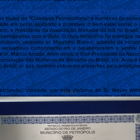
DA COMUNIDADE DO BRASIL RECEBE HOMENAGEM
dos títulos de "Cidadania Petropolitana" a membros da soc
ade em geral, ajudando a promover o bem-estar social, o
no, o Presidente da Associação Ahmadia do Islã no Brasil,
nageados com o título. O título honorífico foi entregue p
rópolis, vereador sr. Maurinho Branco, advindo da iniciat
s vereadores cumprimentaram e parabenizaram o senhor P
e sr. Márcio Arruda. Além deles, o Vice-Presidente da Assoc
sociação das Mulheres da Ahmadia do Brasil, sra. Anila e
rasil, sr. Ijaz, também estiveram presentes para prestig
trópolis... concede, por este diploma, ao Sr. Wasim Ahm
Título 6
ropolitana, pelos relevantes serviços prestados ao Municípi