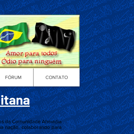
FÓRUM
CONTATO
litana
bros da Comunidade Ahmadia
ua nação, colaborando para