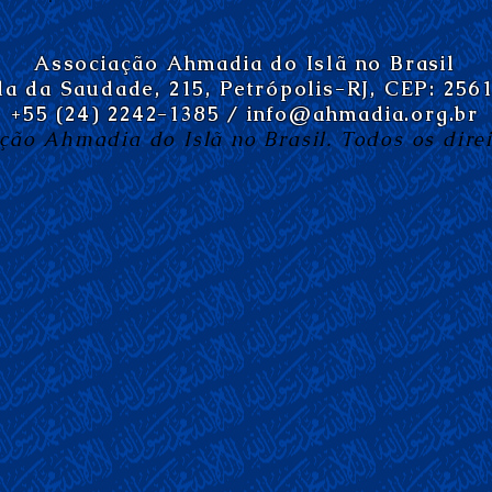
Associação Ahmadia do Islã no Brasil
da da Saudade, 215, Petrópolis-RJ, CEP: 256
+55 (24) 2242-1385 /
info@ahmadia.org.br
ção Ahmadia do Islã no Brasil. Todos os direi