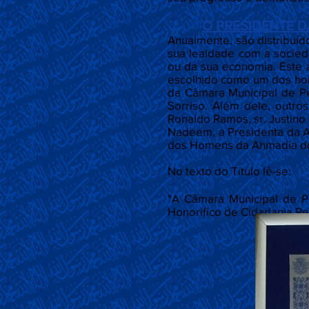
O PRESIDENTE 
Anualmente, são distribuí
sua lealdade com a socied
ou da sua economia. Este a
escolhido como um dos home
da Câmara Municipal de Pet
Sorriso. Além dele, outro
Ronaldo Ramos, sr. Justino 
Nadeem, a Presidenta da As
dos Homens da Ahmadia do B
No texto do Título lê-se:
"A Câmara Municipal de Pe
Honorífico de Cidadania Pet