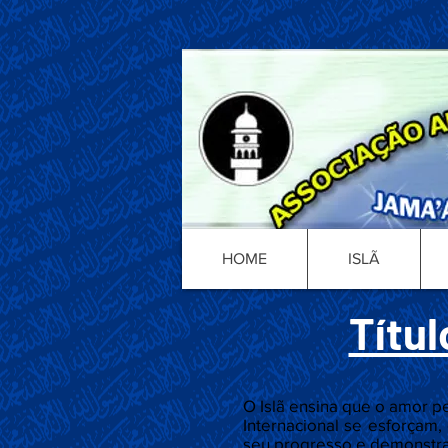
HOME
ISLÃ
Títul
O Islã ensina que o amor 
Internacional se esforçam
seu progresso e demonstran