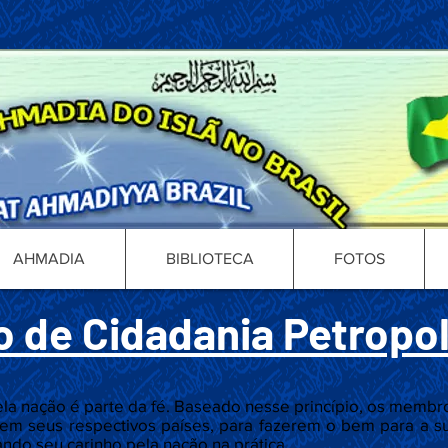
AHMADIA
BIBLIOTECA
FOTOS
o de Cidadania Petropo
pela nação é parte da fé. Baseado nesse princípio, os mem
, em seus respectivos países, para fazerem o bem para a s
do seu carinho pela nação na prática.