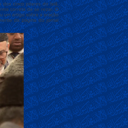
dos cinco pilares do Islã.
orma correta de se rezar. O
u um artigo sobre a oração
amente da página do jornal