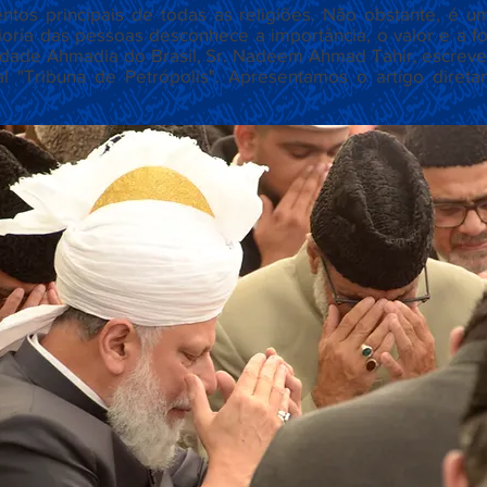
os principais de todas as religiões. Não obstante, é um 
oria das pessoas desconhece a importância, o valor e a f
dade Ahmadia do Brasil, Sr. Nadeem Ahmad Tahir, escreve
al "Tribuna de Petrópolis". Apresentamos o artigo diret
Título 6