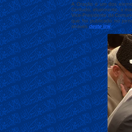
A Oração é um dos element
Contudo, atualmente, a mai
Vice-Presidente da Comuni
que foi publicado no jorn
através
deste link
.