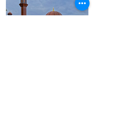
Sermão - 07 de Julho /
2023
Huzoor (aba) começou sua série de sermões
relativos aos fatos da Batalha de Badr com
relação à vida do Santo Profeta (saw).
Sermão
Ler PDF