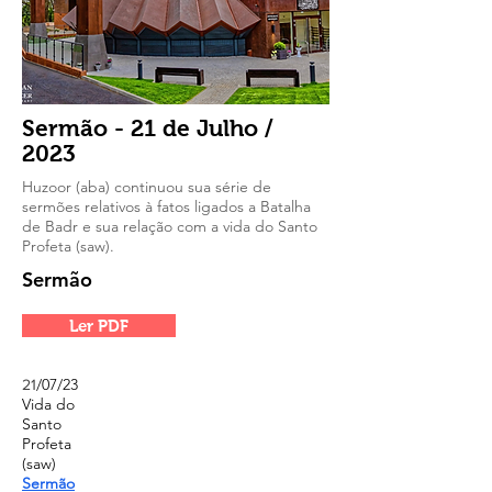
Sermão - 21 de Julho /
2023
Huzoor (aba) continuou sua série de
sermões relativos à fatos ligados a Batalha
de Badr e sua relação com a vida do Santo
Profeta (saw).
Sermão
Ler PDF
/07/23
21
Vida do
Santo
Profeta
(saw)
Sermão