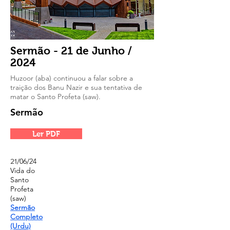
Sermão - 21 de Junho /
2024
Huzoor (aba) continuou a falar sobre a
traição dos Banu Nazir e sua tentativa de
matar o Santo Profeta (saw).
Sermão
Ler PDF
/06/24
21
Vida do
Santo
Profeta
(saw)
Sermão
Completo
(Urdu)