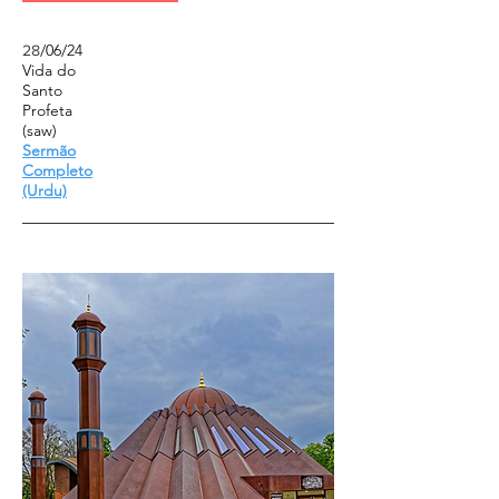
/06/24
28
Vida do
Santo
Profeta
(saw)
Sermão
Completo
(Urdu)