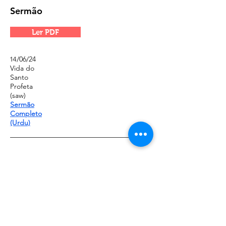
Sermão
Ler PDF
/06/24
14
Vida do
Santo
Profeta
(saw)
Sermão
Completo
(Urdu)