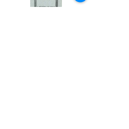
A História de Jesus (as)
Uma história resumida de Jesus (as)
contando alguns fatos importantes de sua
vida e sua salvação da morte na cruz. Uma
leitura interessante para se entender a
verdadeira história desse grande profeta.
Autor
Rashid Ahmad Chaudhri
Tradutor
Desconhecido
Ler PDF