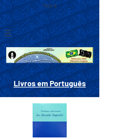
Título 6
Livros em Português