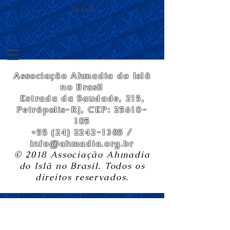
Título 6
Associação Ahmadia do Islã
no Brasil
Estrada da Saudade, 215,
Petrópolis-RJ, CEP:
25610-
105
+55 (24) 2242-1385
/
info@ahmadia.org.br
© 2018 Associação Ahmadia
do Islã no Brasil. Todos os
direitos reservados.
5 most promising