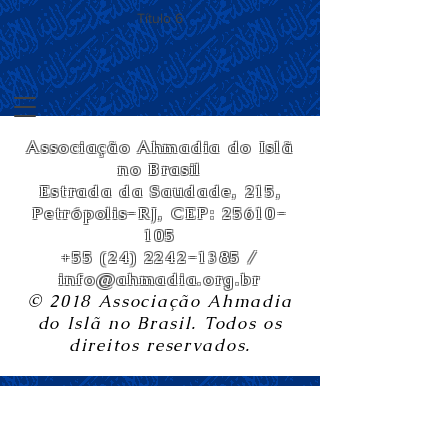
Título 6
Associação Ahmadia do Islã
no Brasil
Estrada da Saudade, 215,
Petrópolis-RJ, CEP:
25610-
105
+55 (24) 2242-1385
/
info@ahmadia.org.br
© 2018 Associação Ahmadia
do Islã no Brasil. Todos os
direitos reservados.
Reunião Inter-