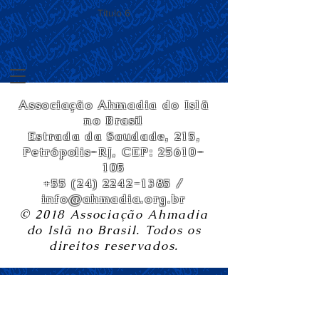
Título 6
Associação Ahmadia do Islã
no Brasil
Estrada da Saudade, 215,
Petrópolis-RJ, CEP:
25610-
105
+55 (24) 2242-1385
/
info@ahmadia.org.br
© 2018 Associação Ahmadia
do Islã no Brasil. Todos os
direitos reservados.
Sr. Mubarak Nazir - Um