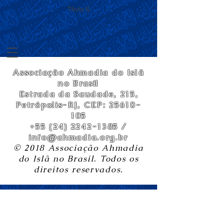
Título 6
Associação Ahmadia do Islã
no Brasil
Estrada da Saudade, 215,
Petrópolis-RJ, CEP:
25610-
105
+55 (24) 2242-1385
/
info@ahmadia.org.br
© 2018 Associação Ahmadia
do Islã no Brasil. Todos os
direitos reservados.
Visita a CONARE e