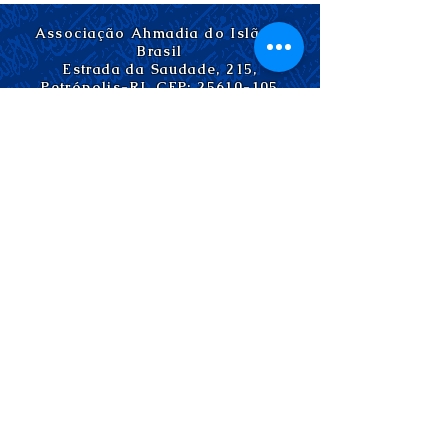
Associação Ahmadia do Islã no
Brasil
Estrada da Saudade, 215,
Petrópolis-RJ, CEP:
25610-105
+55 (24) 2242-1385
/
info@ahmadia.org.br
© 2018 Associação Ahmadia do
Islã no Brasil. Todos os direitos
reservados.
Associação Ahmadia do Islã no
Brasil
Estrada da Saudade, 215,
Petrópolis-RJ, CEP:
25610-105
+55 (24) 2242-1385
/
info@ahmadia.org.br
© 2018 Associação Ahmadia do
Islã no Brasil. Todos os direitos
reservados.