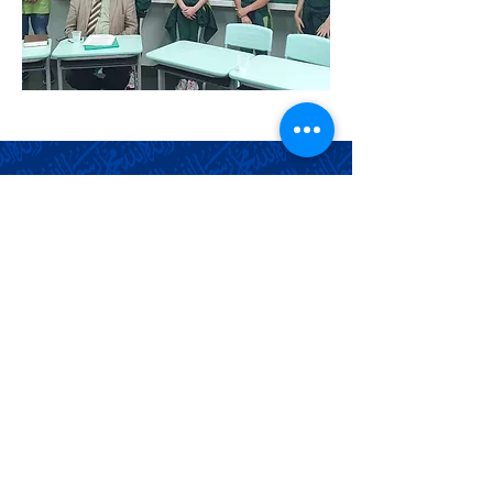
Ahmadia Comemora o
Dia da Sua Fundação
Associação Ahmadia do Islã no
Brasil
Estrada da Saudade, 215,
Petrópolis-RJ, CEP:
25610-105
+55 (24) 2242-1385
/
info@ahmadia.org.br