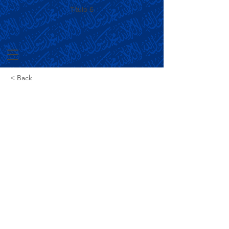
Título 6
< Back
Ahmadia
Participa de
Evento em
Homenagem a
Expo Rio na
ALERJ