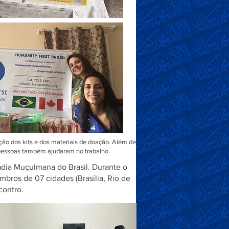
ção dos kits e dos materiais de doação. Além de
essoas também ajudaram no trabalho.
dia Muçulmana do Brasil. Durante o
bros de 07 cidades (Brasília, Rio de
contro.