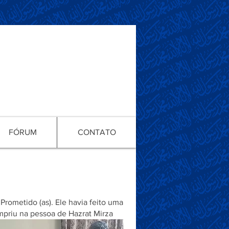
FÓRUM
CONTATO
h Moud
rometido (as). Ele havia feito uma
mpriu na pessoa de Hazrat Mirza
califado com apenas 25 anos.