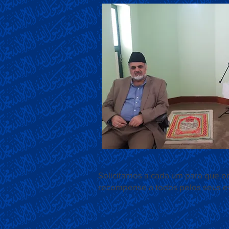
Solicitamos a cada um para que o
recompense a todos pelos seus es