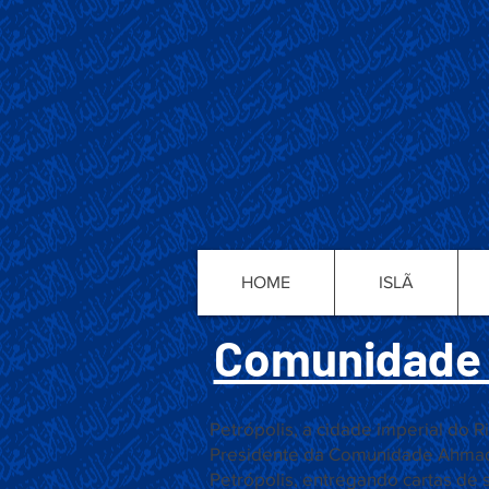
HOME
ISLÃ
Comunidade 
Petrópolis, a cidade imperial do R
Presidente da Comunidade Ahmadia
Petrópolis, entregando cartas de 