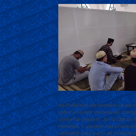
Na Prefeitura ele também se enco
sobre a melhor maneira de conduzi
conforme possível. Já na Câmara M
Hammes, a respeito das principa
contribuir para suprir as demanda