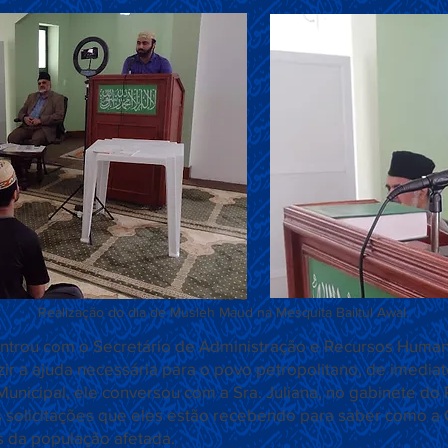
Título 6
Realização do dia de Musleh Maud na Mesquita Baiitul Awal.
ntrou com o Secretário de Administração e Recursos Humano
r a ajuda necessária para o povo petropolitano, de imediato
unicipal, ele conversou com a Sra. Juliana, no gabinete do
is solicitações que eles estão recebendo para saber como
s da população afetada.