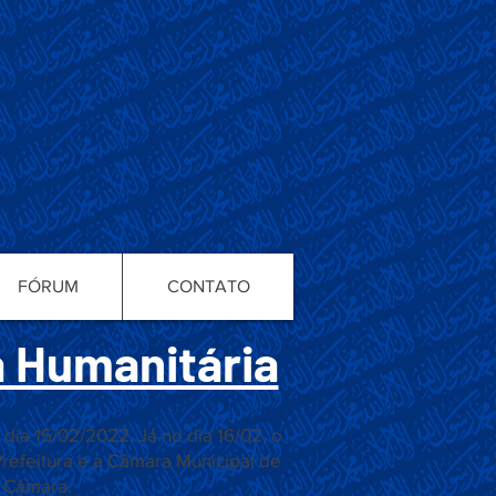
FÓRUM
CONTATO
 Humanitária
 dia 15/02/2022. Já no dia 16/02, o
refeitura e a Câmara Municipal de
a Câmara.