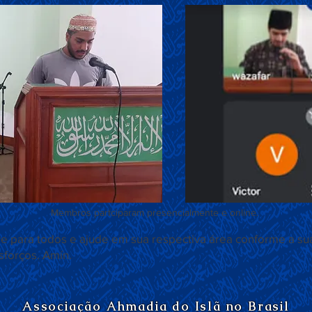
Membros partciparam presencialmente e online.
re para todos e ajude em sua respectiva área conforme a su
forços. Amín.
Associação Ahmadia do Islã no Brasil