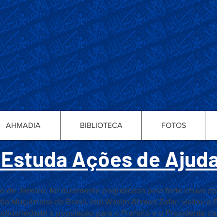
AHMADIA
BIBLIOTECA
FOTOS
Estuda Ações de Ajuda
io de Janeiro, foi duramente prejudicada pela forte chuva do
 Muçulmana do Brasil, Imã Wasim Ahmad Zafar, visitou a P
solidariedade à população para o Prefeito e o Presidente d