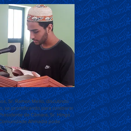
s, Sr. Ramon Mello, discutindo
, se prontificando para colaborar
 Presidente da Câmara, Sr. Hingo
 a Comunidade Ahmadia pode