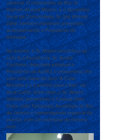
Janeiro). O missionário do Rio, Sr.
Ihtsham Ahmad Momin, e o Secretário
Geral da Comunidade, Sr. Ijaz Ahmad
Zafar, também estiveram presentes,
acompanhando o Presidente da
Ahmadia.
No evento, o Sr. Wasim encontrou-se
com Sua Excelência, Sr. André
Ceciliano, deputado estadual e
Presidente da ALERJ, e presenteou-lhe
com uma cópia do livro "A Crise
Mundial e o Caminho para a Paz", do
atual Califa. Além dele, o Sr. Wasim
também presenteou o Cardeal Dom
Orani João Tempesta, Arcebispo do Rio
de Janeiro e homenageado especial do
evento, com um exemplar do mesmo
livro.