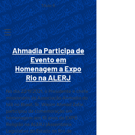
Título 6
Ahmadia Participa de
Evento em
Homenagem a Expo
Rio na ALERJ
No dia 22/11/2021, o Presidente e chefe
missionário da Associação Ahmadia do
Islã no Brasil, Sr. Wasim Ahmad Zafar,
participou da comemoração em
homenagem aos 10 anos da EXPO
Religião na ALERJ (Assembleia
Legislativa do Estado do Rio de