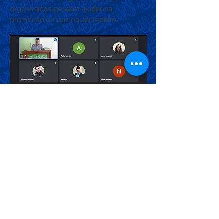
organizados possam ajudar na
promoção de paz na sociedade.