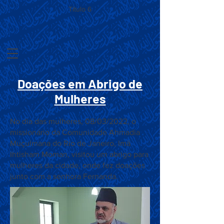
Título 6
Doações em Abrigo de
Mulheres
No dia das mulheres, 08/03/2022, o
missionário da Comunidade Ahmadia
Muçulmana do Rio de Janeiro, Imã
Ihtisham Moman, visitou um abrigo para
mulheres da cidade, onde fez doações
junto com a senhora Fernanda.