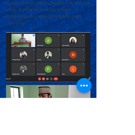
fundamentais das mulheres a 14 séculos
atrás. A religião ensinou o bom
tratamento e o devido respeito para
com elas.