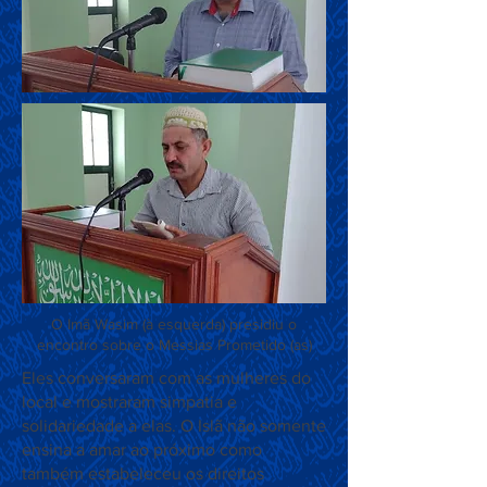
O Imã Wasim (à esquerda) presidiu o
encontro sobre o Messias Prometido (as)
Eles conversaram com as mulheres do
local e mostraram simpatia e
solidariedade a elas. O Islã não somente
ensina a amar ao próximo como
também estabeleceu os direitos