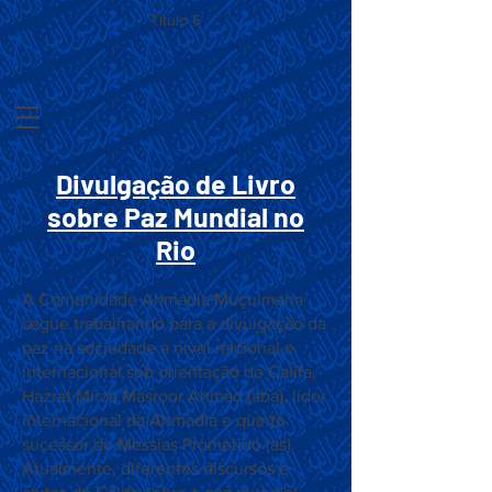
Título 6
Divulgação de Livro
sobre Paz Mundial no
Rio
A Comunidade Ahmadia Muçulmana
segue trabalhando para a divulgação da
paz na sociedade a nível nacional e
internacional sob orientação do Califa,
Hazrat Mirza Masroor Ahmad (aba), líder
internacional da Ahmadia e quinto
sucessor do Messias Prometido (as).
Atualmente, diferentes discursos e