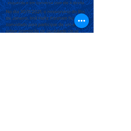
esquerda e em conversa com ele à direita.
No dia 30/11/2021, o missionário do Rio
de Janeiro, Imã Hafiz Ihtisham foi
convidado para participar de um evento
sobre promoção de igualdade racial
organizado pela Prefeitura do Rio de
Janeiro no Museu do Amanhã. Neste
evento, o missionário pode apresentar o
livro sobre paz mundial ao atual prefeito
do Rio, Sua Excelência, Sr. Eduardo
Paes.
Associação Ahmadia do Islã no
Brasil
Estrada da Saudade, 215,
Petrópolis-RJ, CEP:
25610-105
+55 (24) 2242-1385
/
info@ahmadia.org.br
© 2018 Associação Ahmadia do
Islã no Brasil. Todos os direitos
reservados.