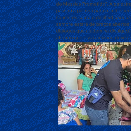
do Messias Prometido". A palestra
passou a palavra para o Imã, que
conceitos como o da jihad para o
sempre estará de braços abertos p
diálogos que ajudem na divulgaçã
afirmou que essa amizade deve co