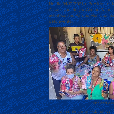
No dia 04/12/2021, o Presidente d
Associação, Sr. Ijaz Ahmad Zafar, 
aconteceu no Parque Municipal Sar
pelo evento.
Missionário d
Além de conhecer os estandes e a