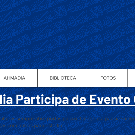
AHMADIA
BIBLIOTECA
FOTOS
a Participa de Evento
 culturas sempre abre portas para o diálogo e a paz na soci
s com outros para este fim.