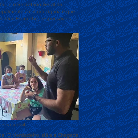
ar, e o Secretário Geral da
cipalmente à cultura cigana e que
 Cristine Hamuche, responsáveis
eres no local.
da "O Verdadeiro Islã e a Chegada