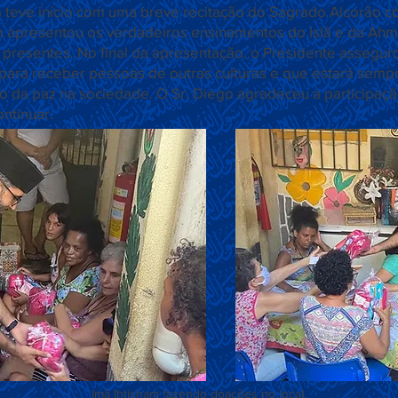
 teve início com uma breve recitação do Sagrado Alcorão co
m apresentou os verdadeiros ensinamentos do Islã e da Ahm
s presentes. No final da apresentação, o Presidente asseg
ara receber pessoas de outras culturas e que estará sempr
o da paz na sociedade. O Sr. Diego agradeceu a participa
ntinuar.
Imã Ihtisham fazendo doações no local.