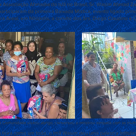
a Associação Ahmadia do Islã no Brasil, Sr. Wasim Ahmad Zaf
participaram da primeira Baixada Mística, evento ligado prin
a Areal, em Nilópolis, a convite dos Srs. Diego Claudino e
Título 6
a Comunidade visitou abrigo, conversou e mostrou simpatia com as mulh
 feira como um todo, o Imã Wasim deu uma palestra intitula