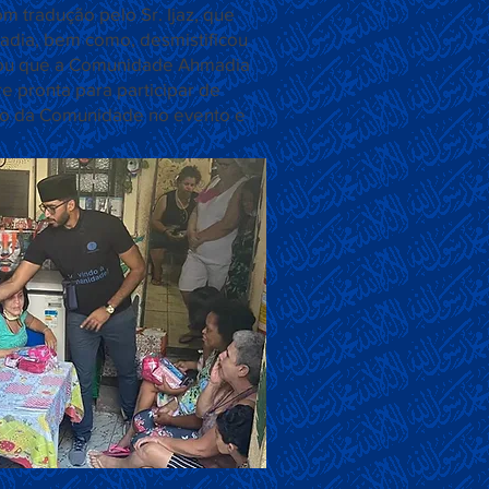
m tradução pelo Sr. Ijaz, que
adia, bem como, desmistificou
urou que a Comunidade Ahmadia
e pronta para participar de
ção da Comunidade no evento e