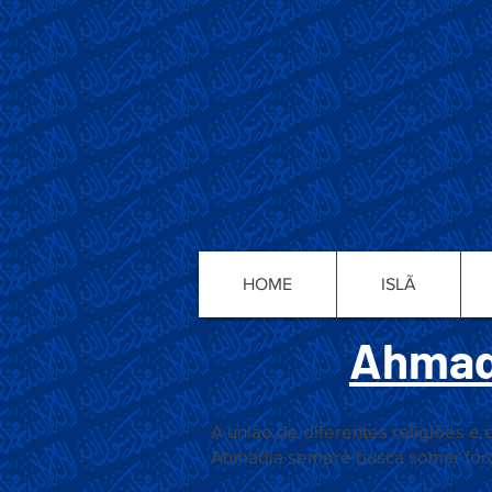
HOME
ISLÃ
Ahmadi
A união de diferentes religiões e
Ahmadia sempre busca somar força