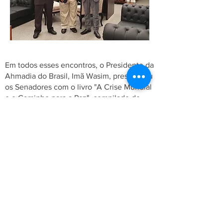
Em todos esses encontros, o Presidente da
Ahmadia do Brasil, Imã Wasim, presenteou
os Senadores com o livro "A Crise Mundial
e o Caminho para a Paz", compilado de
discursos e cartas de Sua Santidade,
Hazrat Mirza Masroor Ahmad (aba), atual
Califa, líder internacional da Comunidade
Ahmadia Muçulmana, em que Sua
Santidade aborda os principais problemas
que assolam o mundo atual e a solução
para os mesmos do ponto de vista
islâmico.
Agradecemos os senadores e suas
equipes pela disponibilidade e pelo