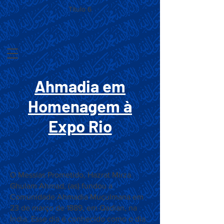
Título 6
Ahmadia em
Homenagem à
Expo Rio
O Messias Prometido, Hazrat Mirza
Ghulam Ahmad, (as) fundou a
Comunidade Ahmadia Muçulmana em
23 de março de 1889, em Qadian, na
Índia. Esse dia é conhecido como o dia