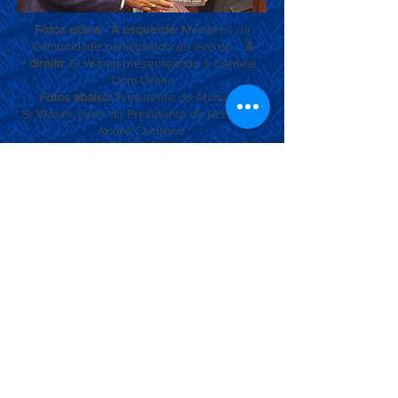
Fotos acima - À esquerda:
Membros da
Comunidade participando do evento.
À
direita:
Sr.Wasim presenteando o Cardeal
Dom Orani.
Fotos abaixo:
Presidente da Ahmadia,
Sr.Wasim, junto do Presidente da ALERJ, Sr.
André Ceciliano.
No sábado, dia 12/03, realizou-se mais
um dos Encontros Mensais da
Comunidade Ahmadia Muçulmana do
Brasil na Mesquita Baitul Awal, em
Petrópolis-RJ. A maioria dos membros
participou de forma online, havendo a
participação de membros de cinco
diferentes cidades (Petrópolis, Rio de
Janeiro, São Paulo, Belém e Brasília). O
encontro desse mês teve como tema o
Messias Prometido (as). O Imã Wasim
Ahmad Zafar, Presidente da
Comunidade Ahmadia do Brasil, dirigiu