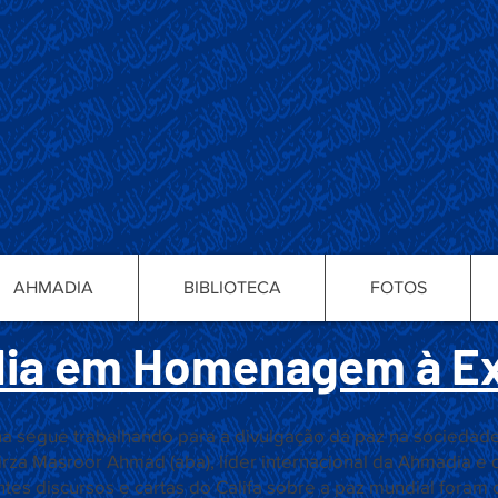
AHMADIA
BIBLIOTECA
FOTOS
ia em Homenagem à Ex
egue trabalhando para a divulgação da paz na sociedade a 
Mirza Masroor Ahmad (aba), líder internacional da Ahmadia e
ntes discursos e cartas do Califa sobre a paz mundial foram 