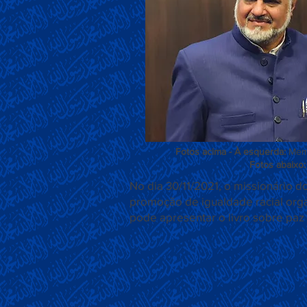
Fotos acima - À esquerda:
Memb
Fotos abaixo:
No dia 30/11/2021, o missionário d
promoção de igualdade racial orga
pode apresentar o livro sobre paz 