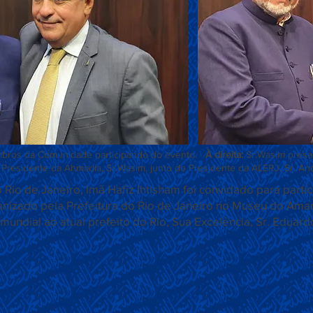
ros da Comunidade participando do evento.
À direita:
Sr.Wasim prese
Presidente da Ahmadia, Sr.Wasim, junto do Presidente da ALERJ, Sr. And
o Rio de Janeiro, Imã Hafiz Ihtisham foi convidado para part
nizado pela Prefeitura do Rio de Janeiro no Museu do Aman
mundial ao atual prefeito do Rio, Sua Excelência, Sr. Eduard