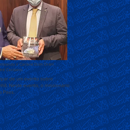
nteando o Cardeal Dom Orani.
ré Ceciliano.
icipar de um evento sobre
hã. Neste evento, o missionário
o Paes.