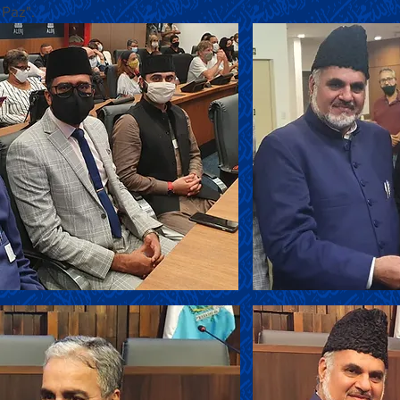
 Paz".
Título 6