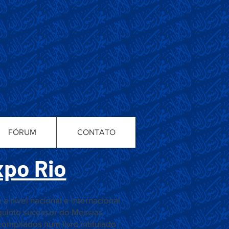
FÓRUM
CONTATO
po Rio
nível nacional e internacional
 quinto sucessor do Messias
compilados num livro intitulado