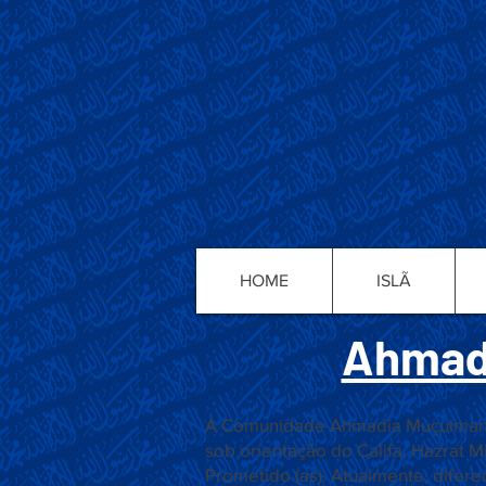
HOME
ISLÃ
Ahmad
A Comunidade Ahmadia Muçulmana s
sob orientação do Califa, Hazrat 
Prometido (as). Atualmente, difere