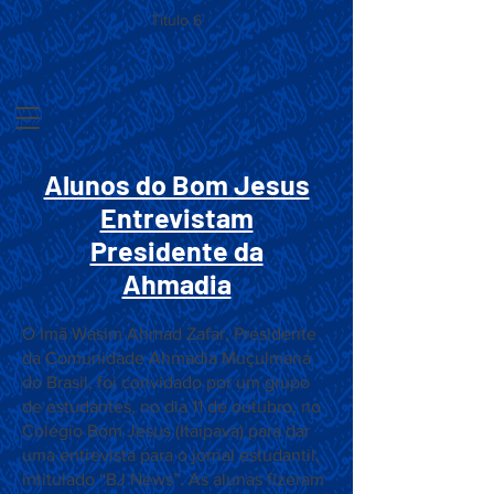
Título 6
Alunos do Bom Jesus
Entrevistam
Presidente da
Ahmadia
O Imã Wasim Ahmad Zafar, Presidente
da Comunidade Ahmadia Muçulmana
do Brasil, foi convidado por um grupo
de estudantes, no dia 11 de outubro, no
Colégio Bom Jesus (Itaipava) para dar
uma entrevista para o jornal estudantil,
intitulado “BJ News”. As alunas fizeram