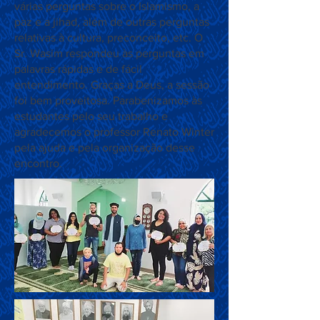
várias perguntas sobre o Islamismo, a
paz e a jihad, além de outras perguntas
relativas à cultura, preconceito, etc. O
Sr. Wasim respondeu às perguntas em
palavras rápidas e de fácil
entendimento. Graças a Deus, a sessão
foi bem proveitosa. Parabenizamos às
estudantes pelo seu trabalho e
agradecemos o professor Renato Winter
pela ajuda e pela organização desse
encontro.