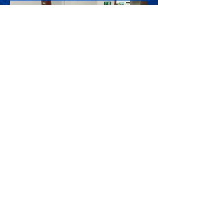
Quadro recebido pelo imã (à esquerda) e
almoço servido aos visitantes pela
Comunidade de Petrópolis (à direita).
Associação Ahmadia do Islã no
Brasil
Estrada da Saudade, 215,
Petrópolis-RJ, CEP:
25610-105
+55 (24) 2242-1385
/
info@ahmadia.org.br
© 2018 Associação Ahmadia do
Islã no Brasil. Todos os direitos