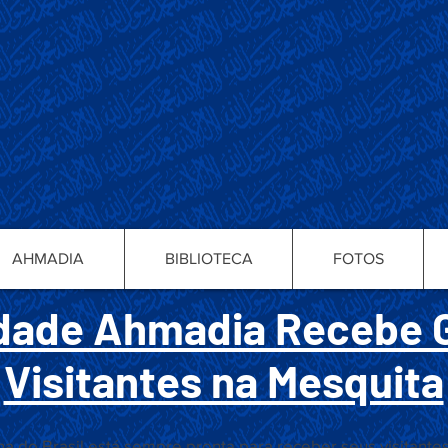
AHMADIA
BIBLIOTECA
FOTOS
ade Ahmadia Recebe 
Visitantes na Mesquita
o Brasil está sempre pronta para receber seus visitantes