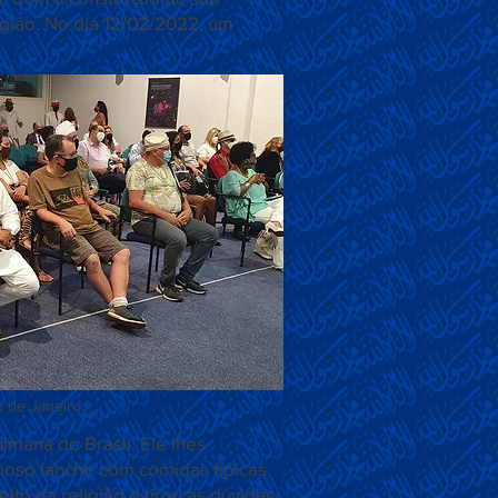
igião. No dia 12/02/2022, um
o de Janeiro.
mana do Brasil. Ele lhes
icioso lanche com comidas típicas
to da religião e tirou as dúvidas