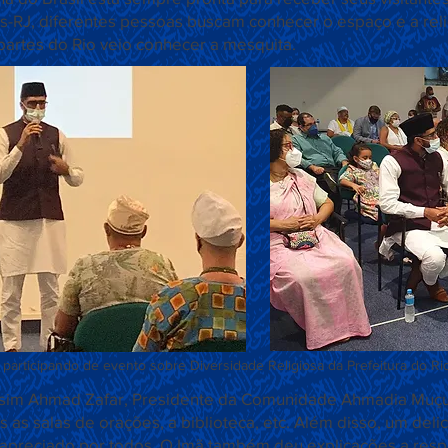
s-RJ, diferentes pessoas buscam conhecer o espaço e a rel
 partes do Rio veio conhecer a mesquita.
Título 6
 participando de evento sobre Diversidade Religiosa da Prefeitura do Ri
asim Ahmad Zafar, Presidente da Comunidade Ahmadia Muçul
 as salas de orações, a biblioteca, etc. Além disso, um del
o apreciado por todos. O Imã também deu explicações a respei