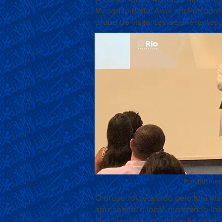
Mesquita Baitul Awal em Petrópoli
grupo de visitantes de diferentes
Imã Ihtisham
O grupo foi recebido pelo Imã W
apresentou o local, mostrando-lhes
lhes foi oferecido, o que foi muit