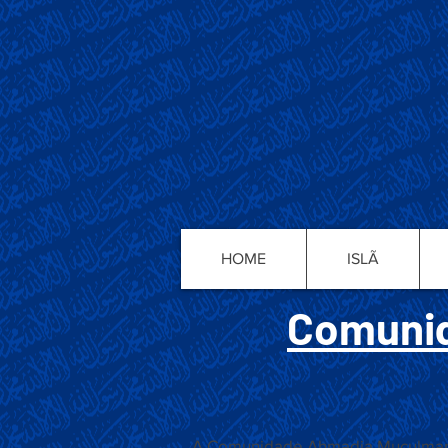
HOME
ISLÃ
Comunid
A Comunidade Ahmadia Muçulmana d