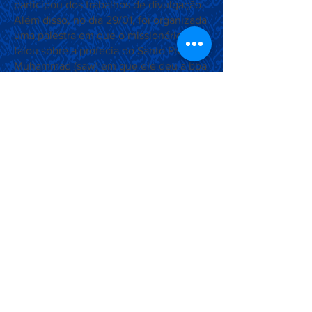
participou dos trabalhos de divulgação.
Além disso, no dia 29/01, foi organizada
uma palestra em que o missionário
falou sobre a profecia do Santo Profeta
Muhammad (saw) em que ele deu a boa
nova sobre a vinda de um reformador e
messias entre os muçulmanos. Os
participantes também tiveram a
oportunidade de fazer perguntas em
relação ao tema e de conhecer a
literatura da Comunidade Ahmadia.
Associação Ahmadia do Islã no
Brasil
Estrada da Saudade, 215,
Petrópolis-RJ, CEP:
25610-105
+55 (24) 2242-1385
/
info@ahmadia.org.br
© 2018 Associação Ahmadia do
Islã no Brasil. Todos os direitos
reservados.