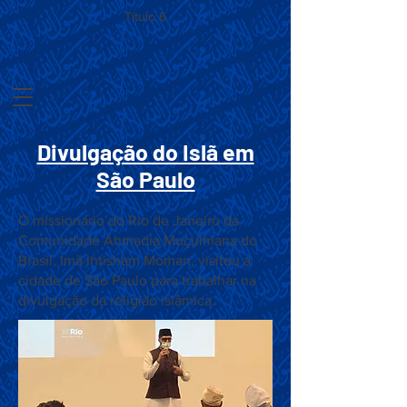
Título 6
Divulgação do Islã em
São Paulo
O missionário do Rio de Janeiro da
Comunidade Ahmadia Muçulmana do
Brasil, Imã Ihtisham Moman, visitou a
cidade de São Paulo para trabalhar na
divulgação da religião islâmica.