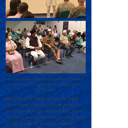
Imã Ihtisham participando de evento sobre
Diversidade Religiosa da Prefeitura do Rio
de Janeiro.
Nos dias 25 e 28 de janeiro de 2022
foram feitas distribuições de panfletos
em diferentes ruas de São Paulo. Além
do Imã, o responsável pela Comunidade
de São Paulo, Sr. Irfan Ali, também