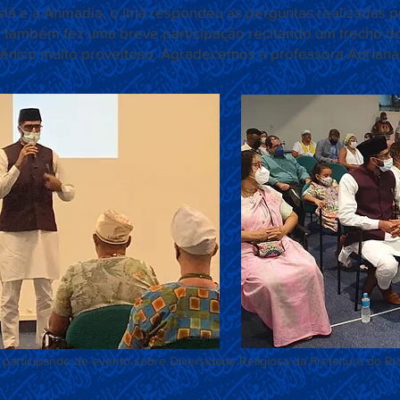
lã e a Ahmadia, o Imã respondeu as perguntas realizadas pe
, também fez uma breve participação recitando um trecho d
mênico muito proveitoso. Agradecemos a professora Adriana 
Título 6
 participando de evento sobre Diversidade Religiosa da Prefeitura do Ri