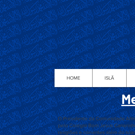
HOME
ISLÃ
Me
O Presidente da Comunidade Ahma
pelo Colégio Bom Jesus Canarinho
religiões e correntes além do Isl