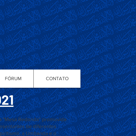
FÓRUM
CONTATO
021
 da "Mesa Redonda" promovida
esentantes de diferentes
spiritismo, a Umbanda e o