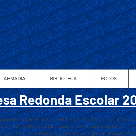
AHMADIA
BIBLIOTECA
FOTOS
sa Redonda Escolar 2
dia do Islã no Brasil, Imã Wasim Ahmad Zafar, participou
s no dia 23/10. O evento contou com a participação de repr
amismo, como o Judaísmo, o Cristianismo (Franciscanos), o E