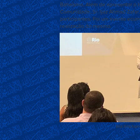
Bahaísmo. Além de apresentar o Is
Comunidade, Sr. Ijaz Ahmad Zafar
participantes. Foi um evento ecu
realização do mesmo.
Imã Ihtisham