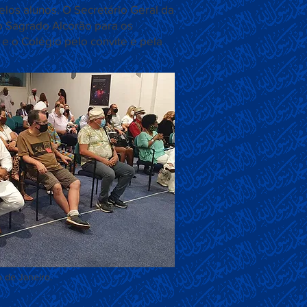
los alunos. O Secretário Geral da
o Sagrado Alcorão para os
e o Colégio pelo convite e pela
o de Janeiro.