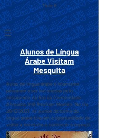
Título 6
Alunos de Língua
Árabe Visitam
Mesquita
Aulas de língua árabe e Islamismo
passaram a ser lecionadas pelo
missionário do Rio da Comunidade
Ahmadia, Imã Ihtisham Moman. No dia
28/12/2021, os alunos da turma de
língua árabe tiveram a oportunidade de
visitar a mesquita e conhecer o espaço.