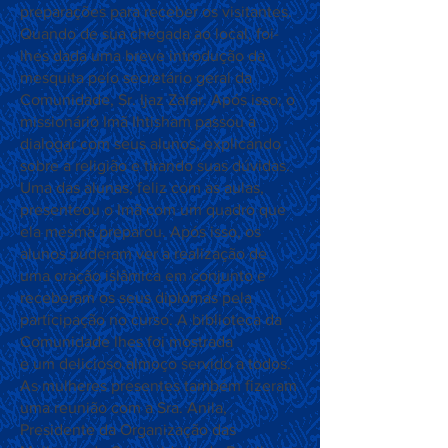
preparações para receber os visitantes.
Quando de sua chegada ao local, foi-
lhes dada uma breve introdução da
mesquita pelo secretário geral da
Comunidade, Sr. Ijaz Zafar. Após isso, o
missionário Imã Ihtisham passou a
dialogar com seus alunos, explicando
sobre a religião e tirando suas dúvidas.
Uma das alunas, feliz com as aulas,
presenteou o Imã com um quadro que
ela mesma preparou. Após isso, os
alunos puderam ver a realização de
uma oração islâmica em conjunto e
receberam os seus diplomas pela
participação no curso. A biblioteca da
Comunidade lhes foi mostrada
e um delicioso almoço servido a todos.
As mulheres presentes também fizeram
uma reunião com a Sra. Anila,
Presidente da Organização das