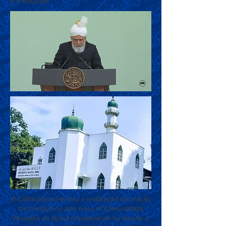
a mesquita.
O Califa (aba) orientou a realização da oração
de tarrajud no ano novo. A Comunidade
Ahmadia do Brasil prontamente se dispôs a