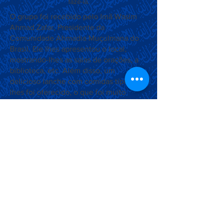
fazê-la.
O grupo foi recebido pelo Imã Wasim
Ahmad Zafar, Presidente da
Comunidade Ahmadia Muçulmana do
Brasil. Ele lhes apresentou o local,
mostrando-lhes as salas de orações, a
biblioteca, etc. Além disso, um
delicioso lanche com comidas típicas
lhes foi oferecido, o que foi muito
apreciado por todos. O Imã também deu
explicações a respeito da religião e
tirou as dúvidas dos visitantes nesse
sentido. O tour durou quase 3 horas e
foi muito proveitoso e agradável. Os
visitantes agradeceram pela
oportunidade e pela recepção e se
mostraram muito felizes com o passeio.
Associação Ahmadia do Islã no
Brasil
Estrada da Saudade, 215,