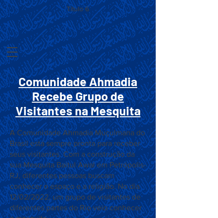
Título 6
Comunidade Ahmadia
Recebe Grupo de
Visitantes na Mesquita
A Comunidade Ahmadia Muçulmana do
Brasil está sempre pronta para receber
seus visitantes. Com a construção da
sua Mesquita Baitul Awal em Petrópolis-
RJ, diferentes pessoas buscam
conhecer o espaço e a religião. No dia
12/02/2022, um grupo de visitantes de
diferentes partes do Rio veio conhecer