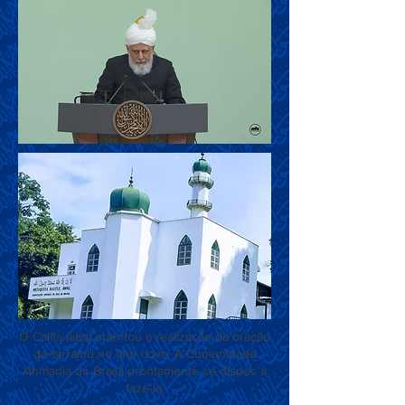
O Califa (aba) orientou a realização da oração
de tarrajud no ano novo. A Comunidade
Ahmadia do Brasil prontamente se dispôs a
fazê-la.