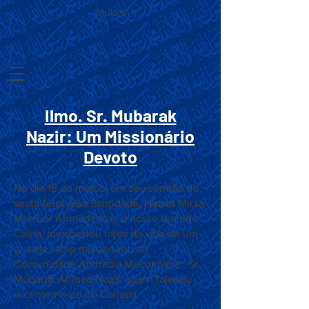
Título 6
Ilmo. Sr. Mubarak
Nazir: Um Missionário
Devoto
No dia 18 de março, em seu sermão de
sexta-feira, Sua Santidade, Hazrat Mirza
Masroor Ahmad (aba), o nosso querido
Califa, mencionou fatos da vida de um
grande sábio missionário da
Comunidade Ahmadia Muçulmana , Sr.
Mubarak Ahmad Nazir, quem faleceu
recentemente no Canadá.