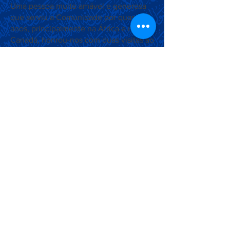
Uma pessoa muito amável e generosa
que serviu a Comunidade por quase 60
anos, principalmente na África e no
Canadá, honrou-nos com duas visitas ao
Brasil. Sua visita em 2014, deixou um
marco histórico, quando, em
representação de Sua Santidade (aba),
ele fundou a primeira Mesquita da
Ahmadia no Brasil, Baitul Awal, em
Petrópolis-RJ.
Associação Ahmadia do Islã no
Brasil
Estrada da Saudade, 215,
Petrópolis-RJ, CEP:
25610-105
+55 (24) 2242-1385
/
info@ahmadia.org.br
© 2018 Associação Ahmadia do
Islã no Brasil. Todos os direitos
reservados.