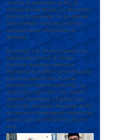
Janeiro). O missionário do Rio, Sr.
Ihtsham Ahmad Momin, e o Secretário
Geral da Comunidade, Sr. Ijaz Ahmad
Zafar, também estiveram presentes,
acompanhando o Presidente da
Ahmadia.
No evento, o Sr. Wasim encontrou-se
com Sua Excelência, Sr. André
Ceciliano, deputado estadual e
Presidente da ALERJ, e presenteou-lhe
com uma cópia do livro "A Crise
Mundial e o Caminho para a Paz", do
atual Califa. Além dele, o Sr. Wasim
também presenteou o Cardeal Dom
Orani João Tempesta, Arcebispo do Rio
de Janeiro e homenageado especial do
evento, com um exemplar do mesmo
livro.