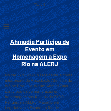
Título 6
Ahmadia Participa de
Evento em
Homenagem a Expo
Rio na ALERJ
No dia 22/11/2021, o Presidente e chefe
missionário da Associação Ahmadia do
Islã no Brasil, Sr. Wasim Ahmad Zafar,
participou da comemoração em
homenagem aos 10 anos da EXPO
Religião na ALERJ (Assembleia
Legislativa do Estado do Rio de