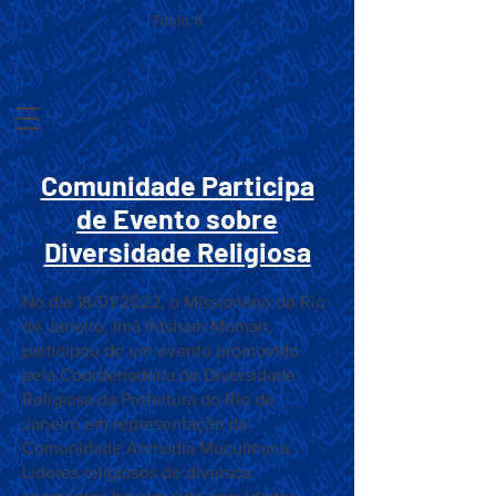
Título 6
Comunidade Participa
de Evento sobre
Diversidade Religiosa
No dia 18/01/2022, o Missionário do Rio
de Janeiro, Imã Ihtsham Moman,
participou de um evento promovido
pela Coordenadoria de Diversidade
Religiosa da Prefeitura do Rio de
Janeiro em representação da
Comunidade Ahmadia Muçulmana.
Líderes religiosos de diversos