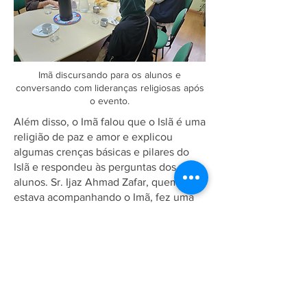
Imã discursando para os alunos e
conversando com lideranças religiosas após
o evento.
Além disso, o Imã falou que o Islã é uma
religião de paz e amor e explicou
algumas crenças básicas e pilares do
Islã e respondeu às perguntas dos
alunos. Sr. Ijaz Ahmad Zafar, quem
estava acompanhando o Imã, fez uma
pequena recitação do Sagrado Alcorão
e apresentou a sua tradução em língua
portuguesa. O evento foi muito bom e
proveitoso. Agradecemos ao Prof. Gean
Carlos e a diretoria por organizarem,
mais uma vez, esse tipo de mesa
redonda ecumênica.