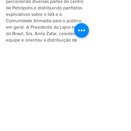
percorrendo diversas partes do centro
de Petrópolis e distribuindo panfletos
explicativos sobre o Islã e a
Comunidade Ahmadia para o público
em geral. A Presidente da Lajna Imaillah
do Brasil, Sra. Anila Zafar, coordenou a
equipe e orientou a distribuição de
panfletos. Elas também se propuseram
a responder perguntas de pessoas que
demonstraram curiosidade e dúvidas
sobre a religião.
Associação Ahmadia do Islã no
Brasil
Estrada da Saudade, 215,
Petrópolis-RJ, CEP:
25610-105
+55 (24) 2242-1385
/
info@ahmadia.org.br
© 2018 Associação Ahmadia do