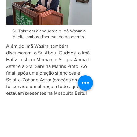
Sr. Takreem à esquerda e Imã Wasim à
direita, ambos discursando no evento.
Além do Imã Wasim, também
discursaram, o Sr. Abdul Quddos, o Imã
Hafiz Ihtsham Moman, o Sr. Ijaz Ahmad
Zafar e a Sra. Sabrina Marins Pinto. Ao
final, após uma oração silenciosa e
Salat-e-Zohar e Assar (orações da tarde),
foi servido um almoço a todos que
estavam presentes na Mesquita Baitul
Awal em Petrópolis. Que Deus abençoe
todos os participantes e trabalhadores
voluntários do evento. Que possamos
compreender a importância e os
fundamentos das orações e obter
proveito das orações diariamente e que