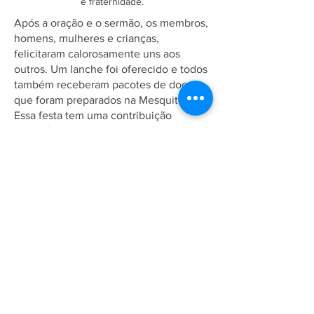
e fraternidade.
Após a oração e o sermão, os membros,
homens, mulheres e crianças,
felicitaram calorosamente uns aos
outros. Um lanche foi oferecido e todos
também receberam pacotes de doces
que foram preparados na Mesquita.
Essa festa tem uma contribuição
voluntária especial, Eid Fund. Os
membros contribuíram alegremente
nesta causa.
A Comunidade Ahmadia deseja Eid
Mubarak (Feliz Eid) a todos.
Associação Ahmadia do Islã no
Brasil
Estrada da Saudade, 215,
Petrópolis-RJ, CEP:
25610-105