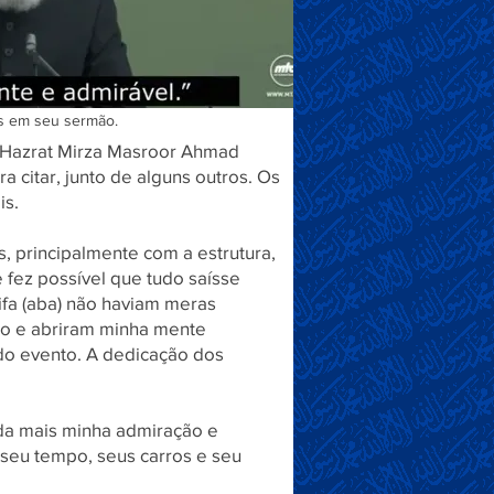
os em seu sermão.
, Hazrat Mirza Masroor Ahmad
a citar, junto de alguns outros. Os
is.
, principalmente com a estrutura,
fez possível que tudo saísse
ifa (aba) não haviam meras
ção e abriram minha mente
do evento. A dedicação dos
nda mais minha admiração e
seu tempo, seus carros e seu