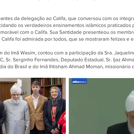
pantes da delegação ao Califa, que conversou com os integr
cidando os verdadeiros ensinamentos islâmicos praticados 
memorável com o Califa. Sua Santidade presenteou os memb
do Califa foi admirada por todos, que se mostraram felizes 
ém do Imã Wasim, contou com a participação da Sra. Jaquelin
TVC, Sr. Serginho Fernandes, Deputado Estadual, Sr. Ijaz Ahm
a do Brasil e do Imã Ihtisham Ahmad Moman, missionário d
Título 6