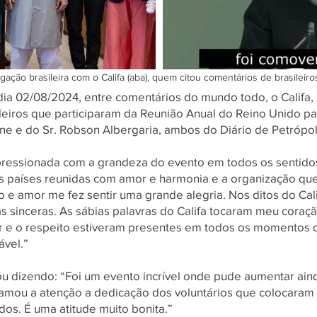
ação brasileira com o Califa (aba), quem citou comentários de brasileir
dia 02/08/2024, entre comentários do mundo todo, o Califa
ileiros que participaram da Reunião Anual do Reino Unido par
ne e do Sr. Robson Albergaria, ambos do Diário de Petrópol
mpressionada com a grandeza do evento em todos os sentidos
s países reunidas com amor e harmonia e a organização que 
ão e amor me fez sentir uma grande alegria. Nos ditos do Cal
as sinceras. As sábias palavras do Califa tocaram meu cora
r e o respeito estiveram presentes em todos os momentos 
ável.”
ou dizendo: “Foi um evento incrível onde pude aumentar ai
mou a atenção a dedicação dos voluntários que colocaram 
dos. É uma atitude muito bonita.”