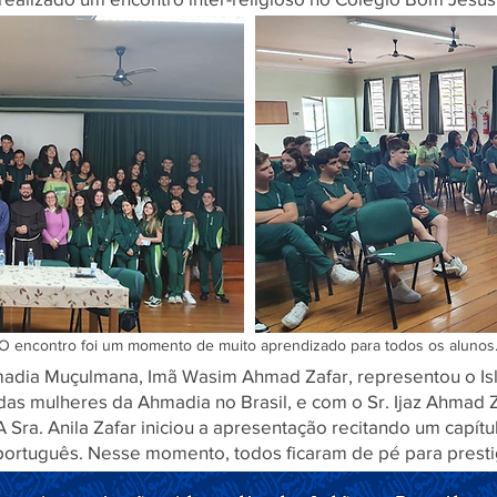
Título 6
O encontro foi um momento de muito aprendizado para todos os alunos
dia Muçulmana, Imã Wasim Ahmad Zafar, representou o Islã
das mulheres da Ahmadia no Brasil, e com o Sr. Ijaz Ahmad 
A Sra. Anila Zafar iniciou a apresentação recitando um capít
ortuguês. Nesse momento, todos ficaram de pé para prestig