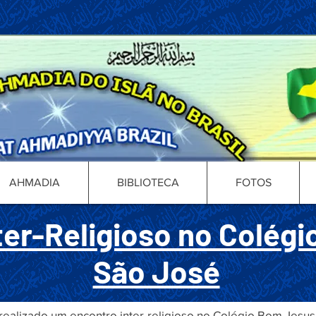
AHMADIA
BIBLIOTECA
FOTOS
ter-Religioso no Colég
São José
 realizado um encontro inter-religioso no Colégio Bom Jesus