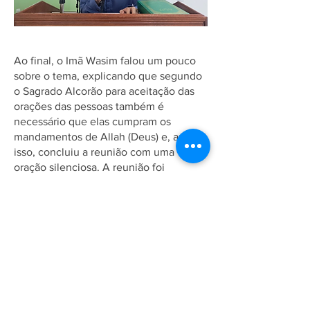
Ao final, o Imã Wasim falou um pouco
sobre o tema, explicando que segundo
o Sagrado Alcorão para aceitação das
orações das pessoas também é
necessário que elas cumpram os
mandamentos de Allah (Deus) e, após
isso, concluiu a reunião com uma
oração silenciosa. A reunião foi
realizada na Mesquita Baitul Awal, em
Petrópolis, tendo participação online de
membros de outras cidades. Após o
evento, o Imã Wasim dirigiu as orações
de Zohr e Assar e foi oferecido um
almoço a todos presentes na Mesquita.