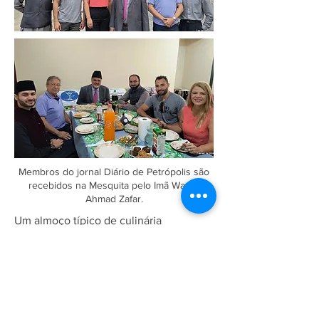
Membros do jornal Diário de Petrópolis são
recebidos na Mesquita pelo Imã Wasim
Ahmad Zafar.
Um almoço típico de culinária
paquistanesa foi preparado e servido
para a equipe, do qual eles gostaram
muito. A visita foi proveitosa
aumentando a amizade mutualmente. A
Sra. Jaqueline agradeceu pelo convite
e o Imã Wasim também agradeceu a