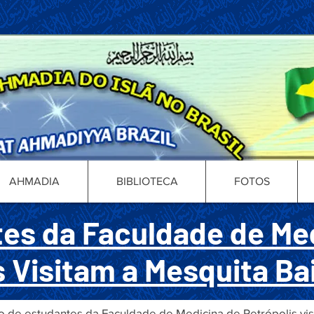
AHMADIA
BIBLIOTECA
FOTOS
es da Faculdade de Me
s Visitam a Mesquita Ba
upo de estudantes da Faculdade de Medicina de Petrópolis vi