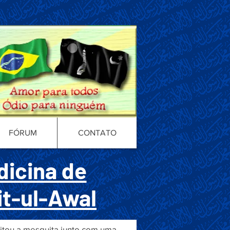
FÓRUM
CONTATO
dicina de
it-ul-Awal
sitou a mesquita junto com uma