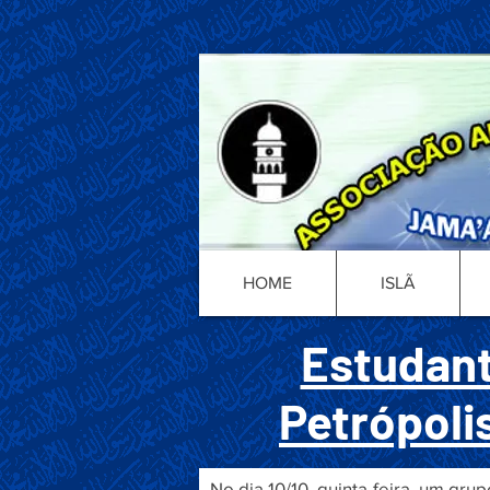
HOME
ISLÃ
Estudant
Petrópoli
No dia 10/10, quinta-feira, um gr