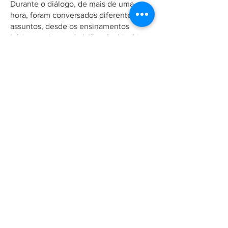
Durante o diálogo, de mais de uma
hora, foram conversados diferentes
assuntos, desde os ensinamentos
básicos e de paz do Islã, até a história e
vida de Jesus (as) e a vinda do Messias
Prometido (as).
Associação Ahmadia do Islã no
Brasil
Estrada da Saudade, 215,
Petrópolis-RJ, CEP:
25610-105
+55 (24) 2242-1385
/
info@ahmadia.org.br
© 2018 Associação Ahmadia do
Islã no Brasil. Todos os direitos
reservados.