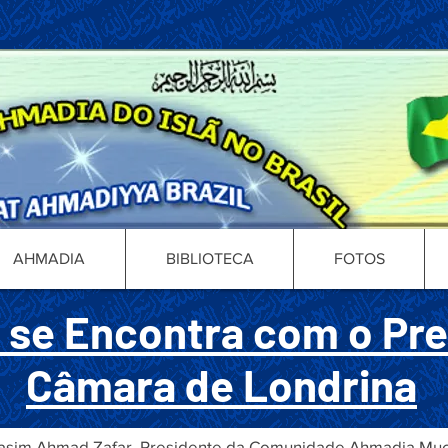
AHMADIA
BIBLIOTECA
FOTOS
 se Encontra com o Pre
Câmara de Londrina
ã Wasim Ahmad Zafar, Presidente da Comunidade Ahmadia Muç