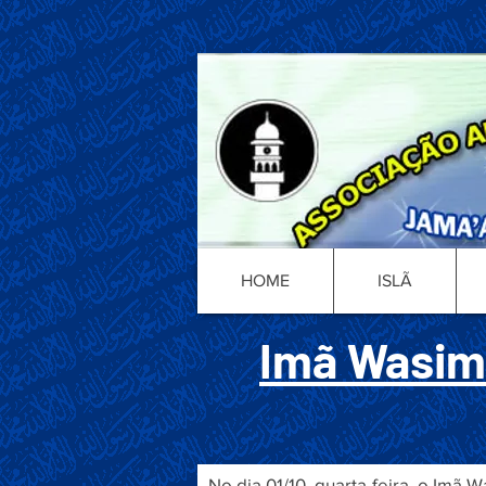
HOME
ISLÃ
Imã Wasim
No dia 01/10, quarta-feira, o Im