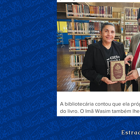
A bibliotecária contou que ela pr
do livro. O Imã Wasim também lh
Estra