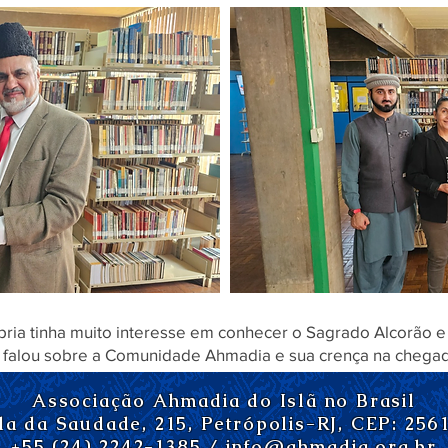
Título 6
ópria tinha muito interesse em conhecer o Sagrado Alcorão e
e falou sobre a Comunidade Ahmadia e sua crença na chega
Associação Ahmadia do Islã no Brasil
da da Saudade, 215, Petrópolis-RJ, CEP: 256
+55 (24) 2242-1385 /
info@ahmadia.org.br