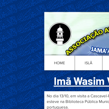
HOME
ISLÃ
Imã Wasim V
No dia 13/10, em visita a Cascav
esteve na Biblioteca Pública Mun
portuguesa.